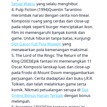
Setiap Waktu
yang selalu menghibur.
4. Pulp Fiction (1994)Quentin Tarantino
merombak narasi dengan cerita non-linear.
Komposisi ruang yang cerdas dan close-up
pada objek seperti burger menciptakan ikon.
Film ini memengaruhi banyak komik dan
game. Untuk hiburan tanpa batas, kunjungi
Slot Gacor Full Pola Maxwin
yang
menawarkan pola kemenangan maksimal.
5. The Lord of the Rings: The Return of the
King (2003)Epik fantasi ini memenangkan 11
Oscar. Komposisi lanskap luas dan close-up
pada Frodo di Mount Doom menggambarkan
perjuangan. Cerita diadaptasi dari buku J.R.R.
Tolkien, dan telah melahirkan game serta
komik. Nikmati petualangan serupa di
Slot
Online Bonus Harian Terbaik
dengan bonus
melimpah.