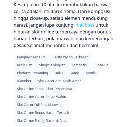
Kesimpulan: 10 film ini membuktikan bahwa
cerita adalah inti dari sinema. Dari komposisi
hingga close-up, setiap elemen mendukung
narasi. Jangan lupa kunjungi
Aia88bet
untuk
hiburan slot online terpercaya dengan bonus
harian terbaik, pola maxwin, dan kemenangan
besar. Selamat menonton dan bermain!
Penghargaan Film
Cerita Paling Berkesan
Kritik Film
Sinopsis Singkat
Komposisi
Close-up
Platform Streaming
Buku
Game
Komik
Aia88bet
Slot Gacor Anti Kalah Aman
Slot Online Tanpa Ribet Terpercaya
Slot Online Gacor Setiap Waktu
Slot Gacor Full Pola Maxwin
Slot Online Bonus Harian Terbaik
Slot Online Paling Gacor di Asia