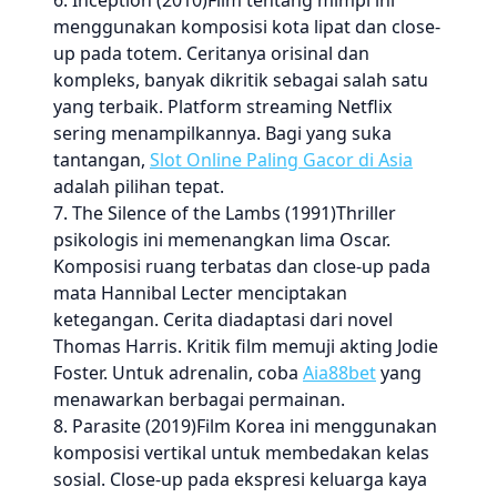
6. Inception (2010)Film tentang mimpi ini
menggunakan komposisi kota lipat dan close-
up pada totem. Ceritanya orisinal dan
kompleks, banyak dikritik sebagai salah satu
yang terbaik. Platform streaming Netflix
sering menampilkannya. Bagi yang suka
tantangan,
Slot Online Paling Gacor di Asia
adalah pilihan tepat.
7. The Silence of the Lambs (1991)Thriller
psikologis ini memenangkan lima Oscar.
Komposisi ruang terbatas dan close-up pada
mata Hannibal Lecter menciptakan
ketegangan. Cerita diadaptasi dari novel
Thomas Harris. Kritik film memuji akting Jodie
Foster. Untuk adrenalin, coba
Aia88bet
yang
menawarkan berbagai permainan.
8. Parasite (2019)Film Korea ini menggunakan
komposisi vertikal untuk membedakan kelas
sosial. Close-up pada ekspresi keluarga kaya