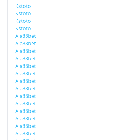
Kstoto
Kstoto
Kstoto
Kstoto
Aia88bet
Aia88bet
Aia88bet
Aia88bet
Aia88bet
Aia88bet
Aia88bet
Aia88bet
Aia88bet
Aia88bet
Aia88bet
Aia88bet
Aia88bet
Aia88bet