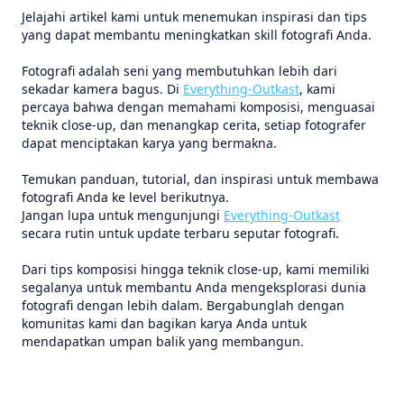
Jelajahi artikel kami untuk menemukan inspirasi dan tips
yang dapat membantu meningkatkan skill fotografi Anda.
Fotografi adalah seni yang membutuhkan lebih dari
sekadar kamera bagus. Di
Everything-Outkast
, kami
percaya bahwa dengan memahami komposisi, menguasai
teknik close-up, dan menangkap cerita, setiap fotografer
dapat menciptakan karya yang bermakna.
Temukan panduan, tutorial, dan inspirasi untuk membawa
fotografi Anda ke level berikutnya.
Jangan lupa untuk mengunjungi
Everything-Outkast
secara rutin untuk update terbaru seputar fotografi.
Dari tips komposisi hingga teknik close-up, kami memiliki
segalanya untuk membantu Anda mengeksplorasi dunia
fotografi dengan lebih dalam. Bergabunglah dengan
komunitas kami dan bagikan karya Anda untuk
mendapatkan umpan balik yang membangun.