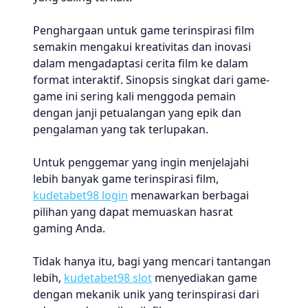
Penghargaan untuk game terinspirasi film
semakin mengakui kreativitas dan inovasi
dalam mengadaptasi cerita film ke dalam
format interaktif. Sinopsis singkat dari game-
game ini sering kali menggoda pemain
dengan janji petualangan yang epik dan
pengalaman yang tak terlupakan.
Untuk penggemar yang ingin menjelajahi
lebih banyak game terinspirasi film,
kudetabet98 login
menawarkan berbagai
pilihan yang dapat memuaskan hasrat
gaming Anda.
Tidak hanya itu, bagi yang mencari tantangan
lebih,
kudetabet98 slot
menyediakan game
dengan mekanik unik yang terinspirasi dari