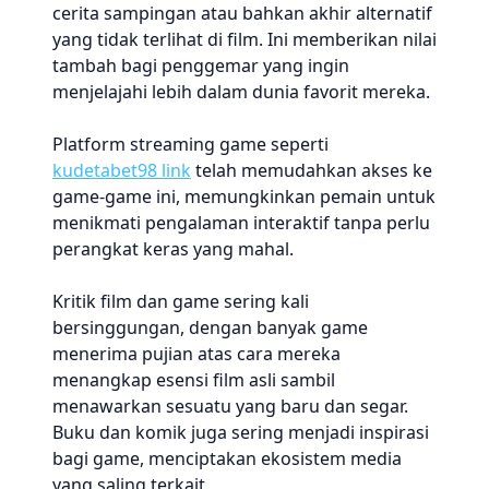
cerita sampingan atau bahkan akhir alternatif
yang tidak terlihat di film. Ini memberikan nilai
tambah bagi penggemar yang ingin
menjelajahi lebih dalam dunia favorit mereka.
Platform streaming game seperti
kudetabet98 link
telah memudahkan akses ke
game-game ini, memungkinkan pemain untuk
menikmati pengalaman interaktif tanpa perlu
perangkat keras yang mahal.
Kritik film dan game sering kali
bersinggungan, dengan banyak game
menerima pujian atas cara mereka
menangkap esensi film asli sambil
menawarkan sesuatu yang baru dan segar.
Buku dan komik juga sering menjadi inspirasi
bagi game, menciptakan ekosistem media
yang saling terkait.