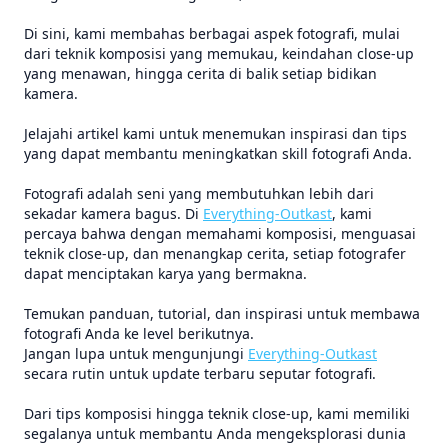
Di sini, kami membahas berbagai aspek fotografi, mulai
dari teknik komposisi yang memukau, keindahan close-up
yang menawan, hingga cerita di balik setiap bidikan
kamera.
Jelajahi artikel kami untuk menemukan inspirasi dan tips
yang dapat membantu meningkatkan skill fotografi Anda.
Fotografi adalah seni yang membutuhkan lebih dari
sekadar kamera bagus. Di
Everything-Outkast
, kami
percaya bahwa dengan memahami komposisi, menguasai
teknik close-up, dan menangkap cerita, setiap fotografer
dapat menciptakan karya yang bermakna.
Temukan panduan, tutorial, dan inspirasi untuk membawa
fotografi Anda ke level berikutnya.
Jangan lupa untuk mengunjungi
Everything-Outkast
secara rutin untuk update terbaru seputar fotografi.
Dari tips komposisi hingga teknik close-up, kami memiliki
segalanya untuk membantu Anda mengeksplorasi dunia