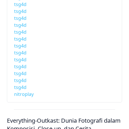
tsg4d
tsg4d
tsg4d
tsg4d
tsg4d
tsg4d
tsg4d
tsg4d
tsg4d
tsg4d
tsg4d
tsg4d
tsg4d
nitroplay
Everything-Outkast: Dunia Fotografi dalam
Komposisi, Close-up, dan Cerita