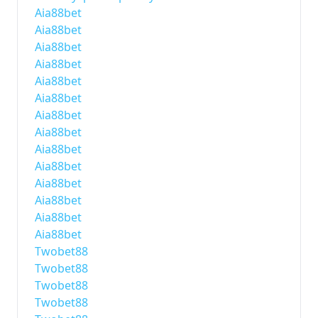
Aia88bet
Aia88bet
Aia88bet
Aia88bet
Aia88bet
Aia88bet
Aia88bet
Aia88bet
Aia88bet
Aia88bet
Aia88bet
Aia88bet
Aia88bet
Aia88bet
Twobet88
Twobet88
Twobet88
Twobet88