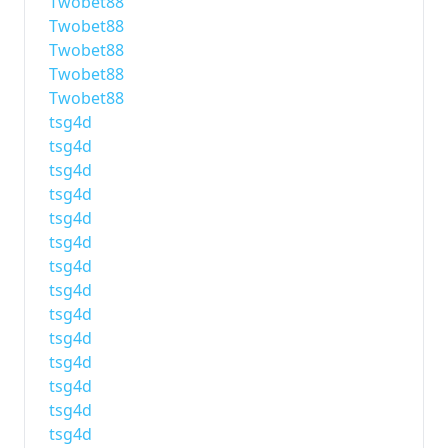
Twobet88
Twobet88
Twobet88
Twobet88
Twobet88
tsg4d
tsg4d
tsg4d
tsg4d
tsg4d
tsg4d
tsg4d
tsg4d
tsg4d
tsg4d
tsg4d
tsg4d
tsg4d
tsg4d