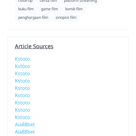
close-up
cerita film
platform streaming
buku film
game film
komik film
penghargaan film
sinopsis film
Article Sources
Kstoto
Kstoto
Kstoto
Kstoto
Kstoto
Kstoto
Kstoto
Kstoto
Kstoto
Aia88bet
Aia88bet