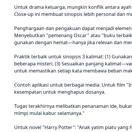
Untuk drama keluarga, mungkin konflik antara aya
Close-up ini membuat sinopsis lebih personal dan m
Penghargaan dan pengakuan dapat menjadi elemen pe
Menyebutkan "pemenang Oscar" atau "buku terbaik 
gunakan dengan hemat—hanya jika relevan dan men
Praktik terbaik untuk sinopsis 3 kalimat: (1) Gunakan
beberapa misteri, (3) Sesuaikan panjang kalimat—vari
untuk memastikan setiap kata membawa beban mak
Contoh aplikasi untuk berbagai media: Untuk film "I
kesempatan untuk menghapus dosanya.
Tugas terakhirnya melibatkan penanaman ide, bukan 
mimpi mulai kabur selamanya."
Untuk novel "Harry Potter": "Anak yatim piatu yang