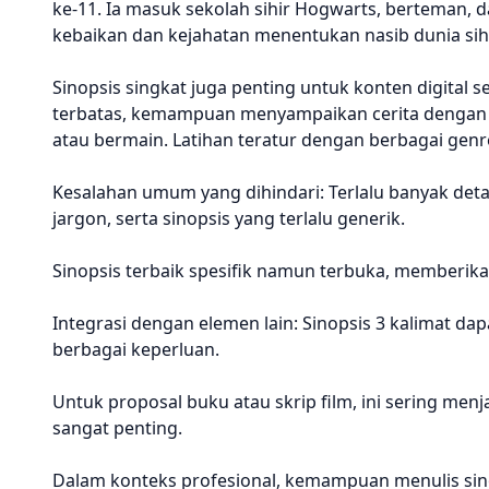
ke-11. Ia masuk sekolah sihir Hogwarts, berteman, 
kebaikan dan kejahatan menentukan nasib dunia sih
Sinopsis singkat juga penting untuk konten digital s
terbatas, kemampuan menyampaikan cerita dengan
atau bermain. Latihan teratur dengan berbagai genr
Kesalahan umum yang dihindari: Terlalu banyak deta
jargon, serta sinopsis yang terlalu generik.
Sinopsis terbaik spesifik namun terbuka, memberik
Integrasi dengan elemen lain: Sinopsis 3 kalimat dap
berbagai keperluan.
Untuk proposal buku atau skrip film, ini sering m
sangat penting.
Dalam konteks profesional, kemampuan menulis sinop