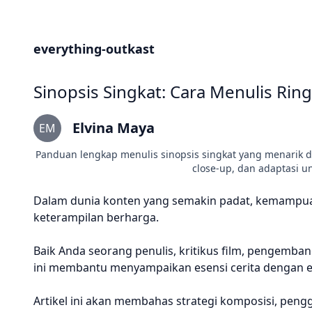
everything-outkast
Sinopsis Singkat: Cara Menulis Rin
Elvina Maya
EM
Panduan lengkap menulis sinopsis singkat yang menarik dal
close-up, dan adaptasi un
Dalam dunia konten yang semakin padat, kemampuan
keterampilan berharga.
Baik Anda seorang penulis, kritikus film, pengemban
ini membantu menyampaikan esensi cerita dengan ef
Artikel ini akan membahas strategi komposisi, peng