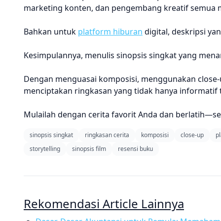
marketing konten, dan pengembang kreatif semua m
Bahkan untuk
platform hiburan
digital, deskripsi 
Kesimpulannya, menulis sinopsis singkat yang menari
Dengan menguasai komposisi, menggunakan close-u
menciptakan ringkasan yang tidak hanya informatif 
Mulailah dengan cerita favorit Anda dan berlatih—se
sinopsis singkat
ringkasan cerita
komposisi
close-up
p
storytelling
sinopsis film
resensi buku
Rekomendasi Article Lainnya