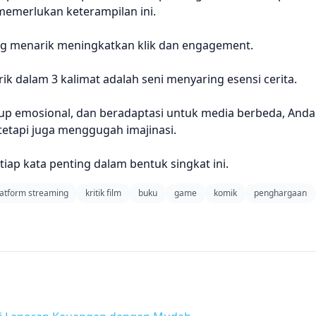
emerlukan keterampilan ini.
yang menarik meningkatkan klik dan engagement.
k dalam 3 kalimat adalah seni menyaring esensi cerita.
p emosional, dan beradaptasi untuk media berbeda, Anda
tetapi juga menggugah imajinasi.
tiap kata penting dalam bentuk singkat ini.
latform streaming
kritik film
buku
game
komik
penghargaan