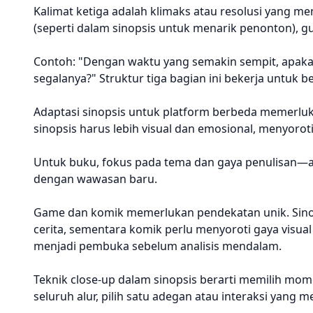
Kalimat ketiga adalah klimaks atau resolusi yang m
(seperti dalam sinopsis untuk menarik penonton), g
Contoh: "Dengan waktu yang semakin sempit, apaka
segalanya?" Struktur tiga bagian ini bekerja untuk be
Adaptasi sinopsis untuk platform berbeda memerluka
sinopsis harus lebih visual dan emosional, menyoro
Untuk buku, fokus pada tema dan gaya penulisan—ap
dengan wawasan baru.
Game dan komik memerlukan pendekatan unik. Sino
cerita, sementara komik perlu menyoroti gaya visual
menjadi pembuka sebelum analisis mendalam.
Teknik close-up dalam sinopsis berarti memilih mom
seluruh alur, pilih satu adegan atau interaksi yang mew