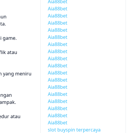
Aia88bet
Aia88bet
Aia88bet
mun
Aia88bet
ta.
Aia88bet
Aia88bet
si game.
Aia88bet
Aia88bet
lik atau
Aia88bet
Aia88bet
Aia88bet
an yang meniru
Aia88bet
Aia88bet
Aia88bet
angan
Aia88bet
dampak.
Aia88bet
Aia88bet
edur atau
Aia88bet
slot buyspin terpercaya