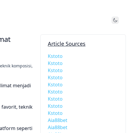
Toggle
imat
Article Sources
Kstoto
Kstoto
eknik komposisi,
Kstoto
Kstoto
Kstoto
limat menjadi
Kstoto
Kstoto
Kstoto
favorit, teknik
Kstoto
Aia88bet
Aia88bet
atform seperti