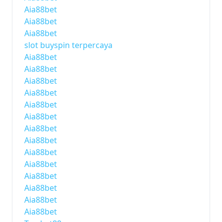
Aia88bet
Aia88bet
Aia88bet
slot buyspin terpercaya
Aia88bet
Aia88bet
Aia88bet
Aia88bet
Aia88bet
Aia88bet
Aia88bet
Aia88bet
Aia88bet
Aia88bet
Aia88bet
Aia88bet
Aia88bet
Aia88bet