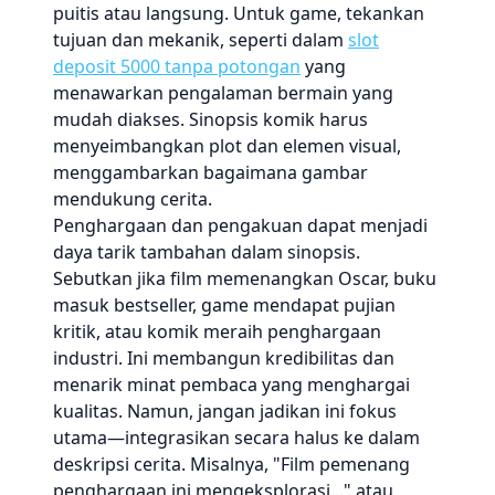
puitis atau langsung. Untuk game, tekankan
tujuan dan mekanik, seperti dalam
slot
deposit 5000 tanpa potongan
yang
menawarkan pengalaman bermain yang
mudah diakses. Sinopsis komik harus
menyeimbangkan plot dan elemen visual,
menggambarkan bagaimana gambar
mendukung cerita.
Penghargaan dan pengakuan dapat menjadi
daya tarik tambahan dalam sinopsis.
Sebutkan jika film memenangkan Oscar, buku
masuk bestseller, game mendapat pujian
kritik, atau komik meraih penghargaan
industri. Ini membangun kredibilitas dan
menarik minat pembaca yang menghargai
kualitas. Namun, jangan jadikan ini fokus
utama—integrasikan secara halus ke dalam
deskripsi cerita. Misalnya, "Film pemenang
penghargaan ini mengeksplorasi..." atau