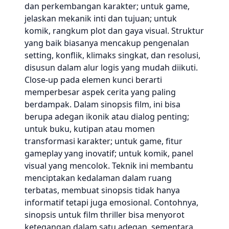
dan perkembangan karakter; untuk game,
jelaskan mekanik inti dan tujuan; untuk
komik, rangkum plot dan gaya visual. Struktur
yang baik biasanya mencakup pengenalan
setting, konflik, klimaks singkat, dan resolusi,
disusun dalam alur logis yang mudah diikuti.
Close-up pada elemen kunci berarti
memperbesar aspek cerita yang paling
berdampak. Dalam sinopsis film, ini bisa
berupa adegan ikonik atau dialog penting;
untuk buku, kutipan atau momen
transformasi karakter; untuk game, fitur
gameplay yang inovatif; untuk komik, panel
visual yang mencolok. Teknik ini membantu
menciptakan kedalaman dalam ruang
terbatas, membuat sinopsis tidak hanya
informatif tetapi juga emosional. Contohnya,
sinopsis untuk film thriller bisa menyorot
ketegangan dalam satu adegan, sementara