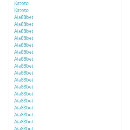
Kstoto
Kstoto
Aia88bet
Aia88bet
Aia88bet
Aia88bet
Aia88bet
Aia88bet
Aia88bet
Aia88bet
Aia88bet
Aia88bet
Aia88bet
Aia88bet
Aia88bet
Aia88bet
Aia88bet
Aia88bet
Aia88bet