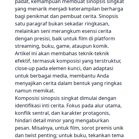
padat, kemampuan membuat sinopsis singkat
yang menarik menjadi keterampilan berharga
bagi penikmat dan pembuat cerita. Sinopsis
satu paragraf bukan sekadar ringkasan,
melainkan seni merangkum esensi cerita
dengan presisi, baik untuk film di platform
streaming, buku, game, ataupun komik.
Artikel ini akan membahas teknik-teknik
efektif, termasuk komposisi yang terstruktur,
close-up pada elemen kunci, dan adaptasi
untuk berbagai media, membantu Anda
menyajikan cerita dalam bentuk yang ringkas
namun memikat.
Komposisi sinopsis singkat dimulai dengan
identifikasi inti cerita. Fokus pada alur utama,
konflik sentral, dan karakter protagonis,
hindari detail minor yang mengaburkan
pesan. Misalnya, untuk film, sorot premis unik
dan twist penting; untuk buku, tekankan tema