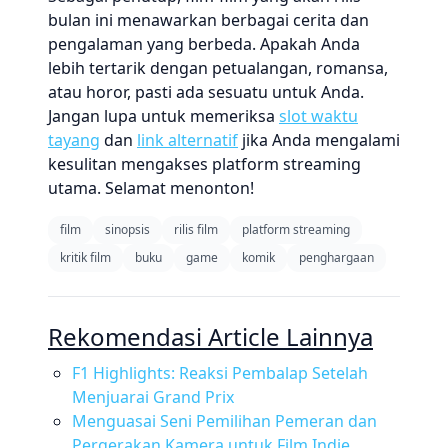
bulan ini menawarkan berbagai cerita dan
pengalaman yang berbeda. Apakah Anda
lebih tertarik dengan petualangan, romansa,
atau horor, pasti ada sesuatu untuk Anda.
Jangan lupa untuk memeriksa
slot waktu
tayang
dan
link alternatif
jika Anda mengalami
kesulitan mengakses platform streaming
utama. Selamat menonton!
film
sinopsis
rilis film
platform streaming
kritik film
buku
game
komik
penghargaan
Rekomendasi Article Lainnya
F1 Highlights: Reaksi Pembalap Setelah
Menjuarai Grand Prix
Menguasai Seni Pemilihan Pemeran dan
Pergerakan Kamera untuk Film Indie